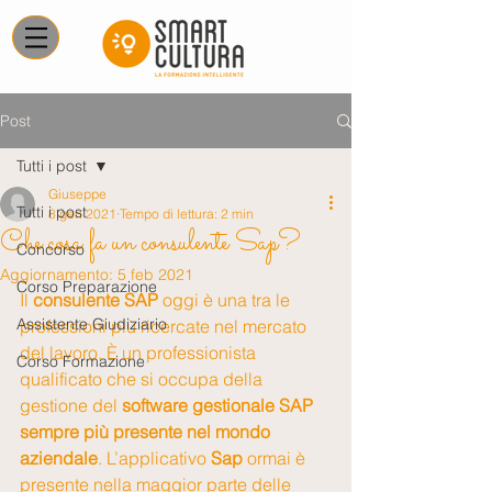
Post
Tutti i post
Giuseppe
Tutti i post
8 gen 2021
Tempo di lettura: 2 min
Che cosa fa un consulente Sap?
Concorso
Aggiornamento:
5 feb 2021
Corso Preparazione
Il 
consulente SAP
 oggi è una tra le 
Assistente Giudiziario
professioni più ricercate nel mercato 
del lavoro. È un professionista 
Corso Formazione
qualificato che si occupa della 
gestione del 
software gestionale SAP 
sempre più presente nel mondo 
aziendale
. L’applicativo 
Sap 
ormai è 
presente nella maggior parte delle 