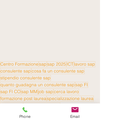
Centro Formazione
sap
sap 2025
ICT
lavoro sap
consulente sap
cosa fa un consulente sap
stipendio consulente sap
quanto guadagna un consulente sap
sap FI
sap FI CO
sap MM
job sap
cerca lavoro
formazione post laurea
specializzazione laurea
master sap
finanza e controllo
ingegneria gestionale sap
economia sap
Phone
Email
preparazione colloquio
come prepararsi ad un colloquio di lavoro
Corso Formazione