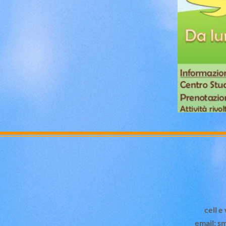
cell 
email:
sm