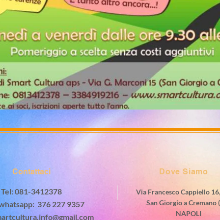
Contattaci
Dove Siamo
Tel: 081-3412378
V
ia Francesco Cappiello 16
San Giorgio a Cremano 
e whatsapp: 376 227 9357
NAPOLI
artcultura.info@gmail.com